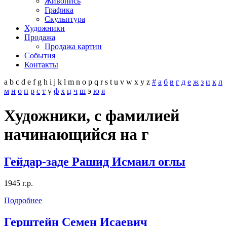
Живопись
Графика
Скульптура
Художники
Продажа
Продажа картин
События
Контакты
a
b
c
d
e
f
g
h
i
j
k
l
m
n
o
p
q
r
s
t
u
v
w
x
y
z
#
а
б
в
г
д
е
ж
з
и
к
л
м
н
о
п
р
с
т
у
ф
х
ц
ч
ш
э
ю
я
Художники, с фамилией
начинающийся на г
Гейдар-заде Рашид Исмаил оглы
1945 г.р.
Подробнее
Герштейн Семен Исаевич