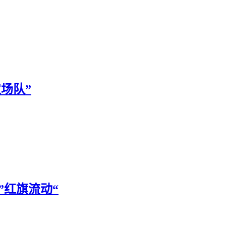
农场队”
 ”红旗流动“