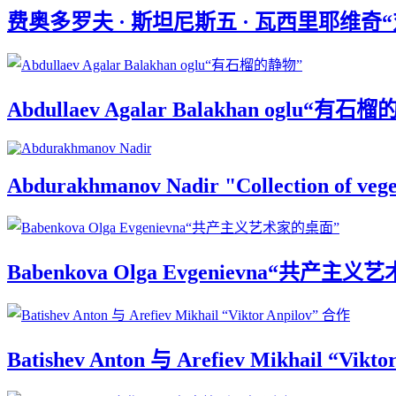
费奥多罗夫 · 斯坦尼斯五 · 瓦西里耶维奇“
Abdullaev Agalar Balakhan oglu“有石
Abdurakhmanov Nadir "Collection of vege
Babenkova Olga Evgenievna“共产主
Batishev Anton 与 Arefiev Mikhail “Vikt