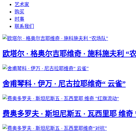
艺术家
购买
时事
联系我们
欧塔尔 · 格奥尔吉耶维奇 · 施科施夫利 “
舍甫琴科 · 伊万 · 尼古拉耶维奇“ 云雀”
费奥多罗夫 · 斯坦尼斯五 · 瓦西里耶 维奇