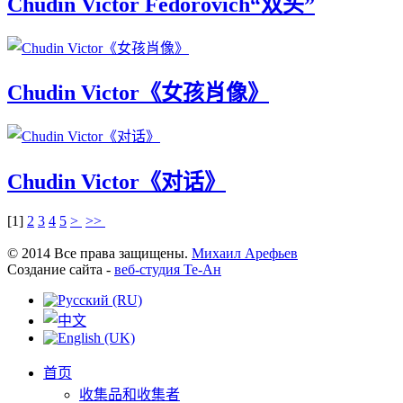
Chudin Victor Fedorovich“双头”
Chudin Victor《女孩肖像》
Chudin Victor《对话》
[
1
]
2
3
4
5
>
>>
© 2014 Все права защищены.
Михаил Арефьев
Создание сайта -
веб-студия Те-Ан
首页
收集品和收集者