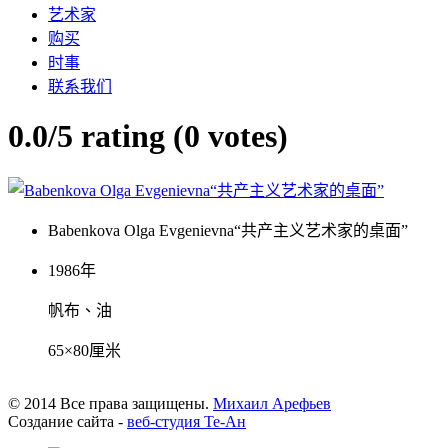
艺术家
购买
时事
联系我们
0.0/
5
rating (0 votes)
Babenkova Olga Evgenievna“共产主义艺术家的桌面”
1986年
帆布、油
65×80厘米
© 2014 Все права защищены.
Михаил Арефьев
Создание сайта -
веб-студия Те-Ан